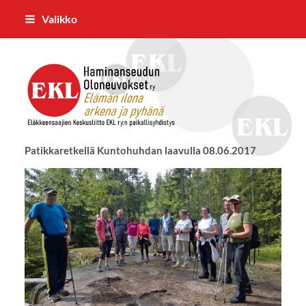
Siirry
Valikko
sivun
sisältöön
Haminanseudun Oloneuvokse
Patikkaretkellä Kuntohuhdan laavulla 08.06.2017