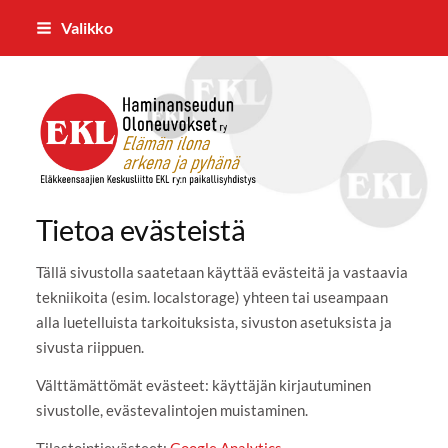
Siirry
Valikko
sivun
sisältöön
Haminanseudun Oloneuvokse
Tietoa evästeistä
Tällä sivustolla saatetaan käyttää evästeitä ja vastaavia
tekniikoita (esim. localstorage) yhteen tai useampaan
alla luetelluista tarkoituksista, sivuston asetuksista ja
sivusta riippuen.
Välttämättömät evästeet: käyttäjän kirjautuminen
sivustolle, evästevalintojen muistaminen.
Tilastointievästeet:
Google Analytics
.