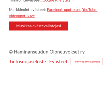
Markkinointievästeet:
Facebook-upotukset
,
YouTube-
videoupotukset
.
Muokkaa evästevalintojasi
©
Haminanseudun Oloneuvokset ry
Tietosuojaseloste
Evästeet
Tehty Yhdistysavaimella