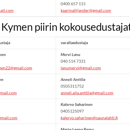
0400 657 115
ail.com
kaarinaliljander@gmail.com
 Kymen piirin kokousedustaja
ustaja
varallaedustaja
inen
Mervi Lanu
040 514 7331
ainen22@gmail.com
lanumervi@gmail.com
en
Anneli Anttila
0505311752
gmail.com
anneli.aila.anttila@gmail.com
Kalervo Saharinen
0405125097
gmail.com
kalervo.saharinen@saunalahti.fi
Marja-Leena Raasu