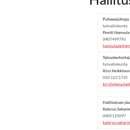
Puheenjohtaja
työvaliokunta
Pentti Hannula
0407499795
hannulapk@gm
Taloudenhoitaj
työvaliokunta
Kirsi Heikkinen
050 523 5735
kirsihelena.he
Hallituksen jä
Kalervo Sahari
0405125097
kalervo.sahari