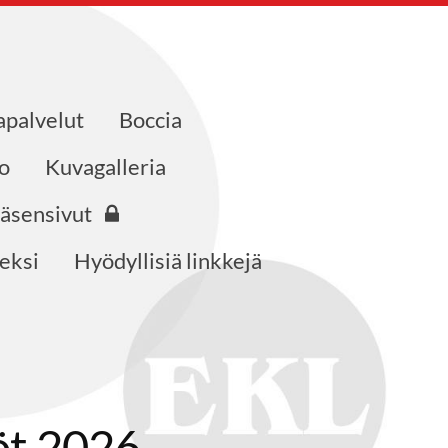
apalvelut
Boccia
o
Kuvagalleria
Jäsensivut
neksi
Hyödyllisiä linkkejä
öt 2026