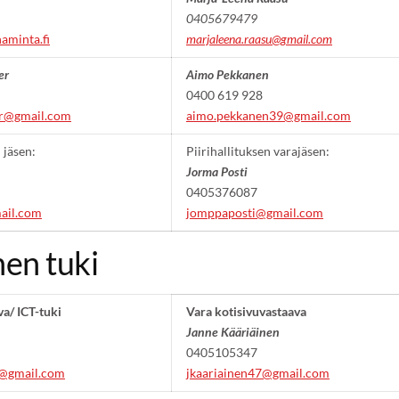
0405679479
aminta.fi
marjaleena.raasu@gmail.com
er
Aimo Pekkanen
0400 619 928
er@gmail.com
aimo.pekkanen39@gmail.com
 jäsen:
Piirihallituksen varajäsen:
Jorma Posti
0405376087
ail.com
jomppaposti@gmail.com
nen tuki
va/ ICT-tuki
Vara kotisivuvastaava
Janne Kääriäinen
0405105347
i@gmail.com
jkaariainen47@gmail.com