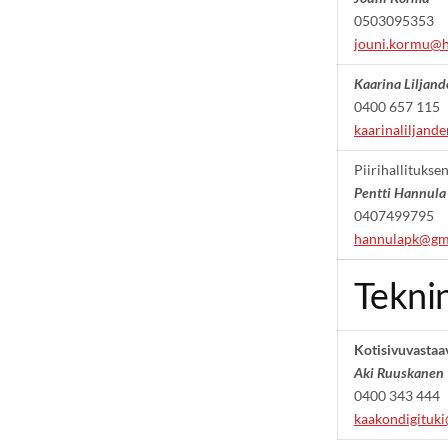
0503095353
jouni.kormu@h
Kaarina Liljand
0400 657 115
kaarinaliljand
Piirihallituksen
Pentti Hannula
0407499795
hannulapk@gm
Tekni
Kotisivuvastaa
Aki Ruuskanen
0400 343 444
kaakondigituk