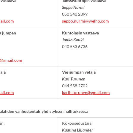
 vastaava
Tanssivuorojen vastaava
Seppo Nurmi
050 540 2899
ail.com
seppo.nurmi@welho.com
ja jumpan
Kuntolasin vastaava
Jouko Kouki
040 553 6736
n@gmail.com
äjä
Vesijumpan vetäjä
Kari Turunen
044 558 2702
ail.com
karih.turunen@gmail.com
alahden vanhustentukiyhdistyksen hallituksessa
en:
Kokousedustaja:
Kaarina Liljander