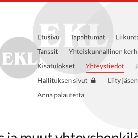
Etusivu
Tapahtumat
Liikunt
oneuvokset ry
Tanssit
Yhteiskunnallinen kerh
Kisatulokset
Yhteystiedot
Hallituksen sivut
Liity jäse
Anna palautetta
us ja muut yhteyshenkil