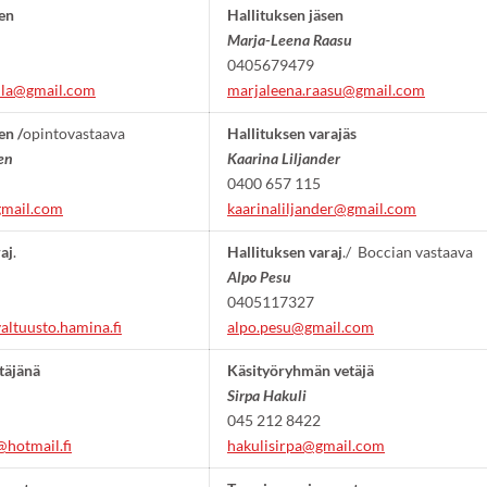
sen
Hallituksen jäsen
Marja-Leena Raasu
0405679479
ttila@gmail.com
marjaleena.raasu@gmail.com
en /
opintovastaava
Hallituksen varajäs
en
Kaarina Liljander
0400 657 115
gmail.com
kaarinaliljander@gmail.com
aj
.
Hallituksen varaj
./ Boccian vastaava
Alpo Pesu
0405117327
ltuusto.hamina.fi
alpo.pesu@gmail.com
täjänä
Käsityöryhmän vetäjä
Sirpa Hakuli
045 212 8422
@hotmail.fi
hakulisirpa@gmail.com