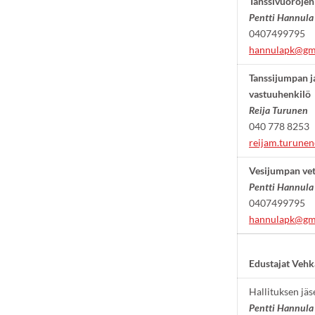
Tanssivuorojen
Pentti Hannula
0407499795
hannulapk@gm
Tanssijumpan 
vastuuhenkilö
Reija Turunen
040 778 8253
reijam.turune
Vesijumpan vet
Pentti Hannula
0407499795
hannulapk@gm
Edustajat Vehk
Hallituksen jäs
Pentti Hannula