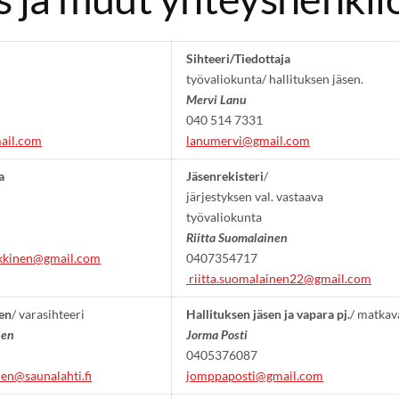
Sihteeri/Tiedottaja
työvaliokunta/ hallituksen jäsen.
Mervi Lanu
040 514 7331
ail.com
lanumervi@gmail.com
a
Jäsenrekisteri
/
järjestyksen val. vastaava
työvaliokunta
Riitta Suomalainen
ikkinen@gmail.com
0407354717
riitta.suomalainen22@gmail.com
sen
/ varasihteeri
Hallituksen jäsen ja vapara pj.
/ matkav
nen
Jorma Posti
0405376087
nen@saunalahti.fi
jomppaposti@gmail.com