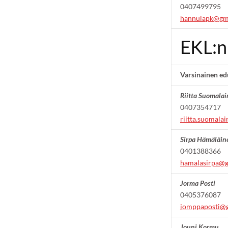
0407499795
hannulapk@gm
EKL:n
Varsinainen ed
Riitta Suomala
0407354717
riitta.suomal
Sirpa Hämäläin
0401388366
hamalasirpa@
Jorma Posti
0405376087
jomppaposti@
Jouni Kormu