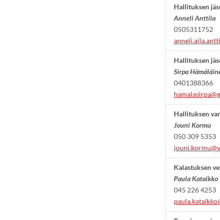
Hallituksen jä
Anneli Anttila
0505311752
anneli.aila.an
Hallituksen jäs
Sirpa Hämäläin
0401388366
hamalasirpa@
Hallituksen var
Jouni Kormu
050 309 5353
jouni.kormu@va
Kalastuksen ve
Paula Kataikko
045 226 4253
paula.kataikko